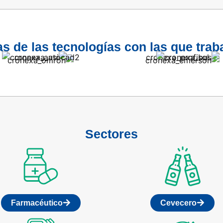
s de las tecnologías con las que tra
Sectores
Farmacéutico
Cevecero