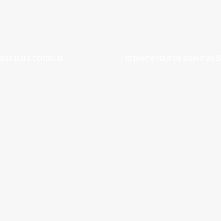
Programación
de BMS
ado para controlar,
Implementamos sistemas BMS