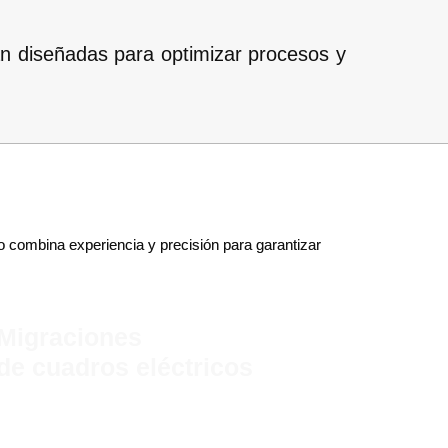
tán diseñadas para optimizar procesos y
 combina experiencia y precisión para garantizar
Migraciones
de cuadros eléctricos
Actualizamos cuadros eléctricos antiguos
con componentes modernos.