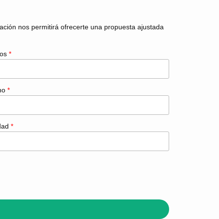
mación nos permitirá ofrecerte una propuesta ajustada
dos
*
ono
*
idad
*