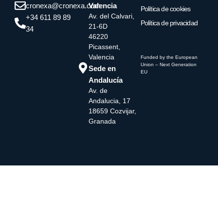
cronexa@cronexa.com
Valencia
Política de cookies
Av. del Calvari,
+34 611 89 89
Política de privacidad
21-6D
34
46220
Picassent,
Valencia
Funded by the European
Union – Next Generation
Sede en
EU
Andalucía
Av. de
Andalucia, 17
18659 Cozvijar,
Granada